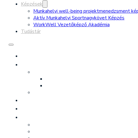
Képzések
Munkahelyi well-being projektmenedzsment ké
Aktív Munkahelyi Sportnagykövet Képzés
WorkWell Vezetőképző Akadémia
Tudástár