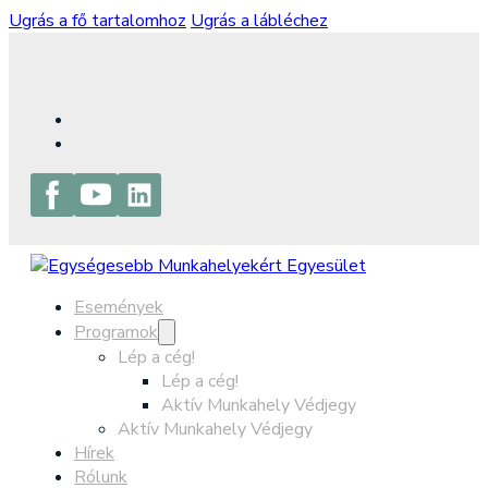
Ugrás a fő tartalomhoz
Ugrás a lábléchez
Események
Programok
Lép a cég!
Lép a cég!
Aktív Munkahely Védjegy
Aktív Munkahely Védjegy
Hírek
Rólunk