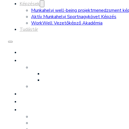
Képzések
Munkahelyi well-being projektmenedzsment ké
Aktív Munkahelyi Sportnagykövet Képzés
WorkWell Vezetőképző Akadémia
Tudástár