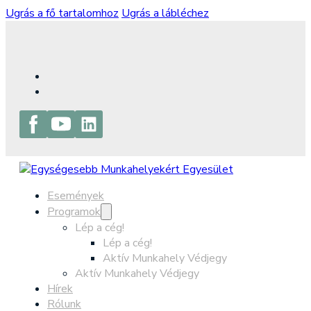
Ugrás a fő tartalomhoz
Ugrás a lábléchez
Események
Programok
Lép a cég!
Lép a cég!
Aktív Munkahely Védjegy
Aktív Munkahely Védjegy
Hírek
Rólunk