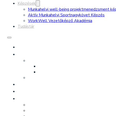
Képzések
Munkahelyi well-being projektmenedzsment ké
Aktív Munkahelyi Sportnagykövet Képzés
WorkWell Vezetőképző Akadémia
Tudástár