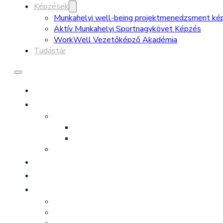
Képzések
Munkahelyi well-being projektmenedzsment ké
Aktív Munkahelyi Sportnagykövet Képzés
WorkWell Vezetőképző Akadémia
Tudástár