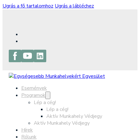
Ugrás a fő tartalomhoz
Ugrás a lábléchez
Események
Programok
Lép a cég!
Lép a cég!
Aktív Munkahely Védjegy
Aktív Munkahely Védjegy
Hírek
Rólunk