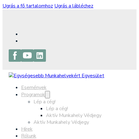
Ugrás a fő tartalomhoz
Ugrás a lábléchez
Események
Programok
Lép a cég!
Lép a cég!
Aktív Munkahely Védjegy
Aktív Munkahely Védjegy
Hírek
Rólunk