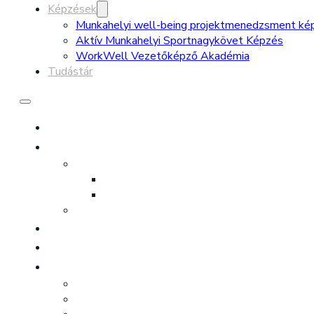
Képzések
Munkahelyi well-being projektmenedzsment ké
Aktív Munkahelyi Sportnagykövet Képzés
WorkWell Vezetőképző Akadémia
Tudástár