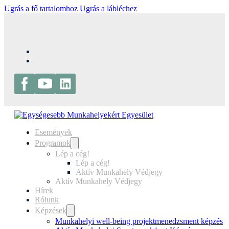
Ugrás a fő tartalomhoz
Ugrás a lábléchez
Események
Programok
Lép a cég!
Lép a cég!
Aktív Munkahely Védjegy
Aktív Munkahely Védjegy
Hírek
Rólunk
Képzések
Munkahelyi well-being projektmenedzsment képzés