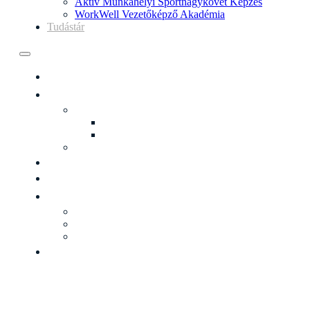
Aktív Munkahelyi Sportnagykövet Képzés
WorkWell Vezetőképző Akadémia
Tudástár