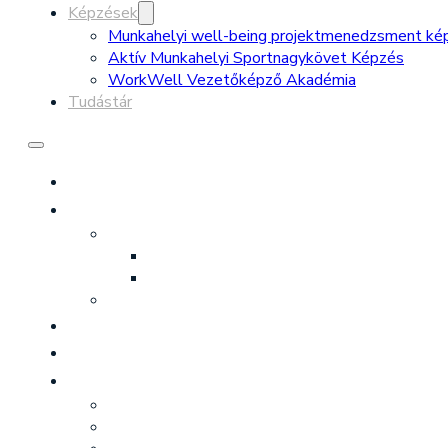
Képzések
Munkahelyi well-being projektmenedzsment ké
Aktív Munkahelyi Sportnagykövet Képzés
WorkWell Vezetőképző Akadémia
Tudástár