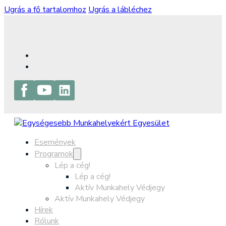
Ugrás a fő tartalomhoz
Ugrás a lábléchez
Események
Programok
Lép a cég!
Lép a cég!
Aktív Munkahely Védjegy
Aktív Munkahely Védjegy
Hírek
Rólunk