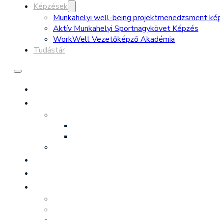
Képzések
Munkahelyi well-being projektmenedzsment ké
Aktív Munkahelyi Sportnagykövet Képzés
WorkWell Vezetőképző Akadémia
Tudástár