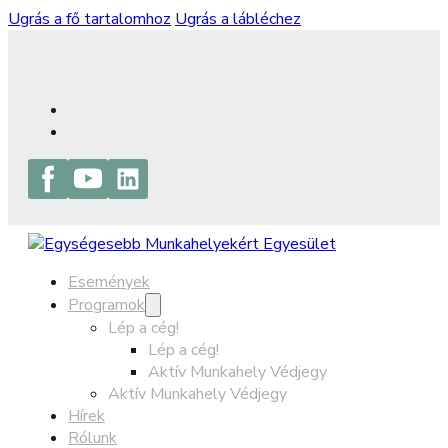
Ugrás a fő tartalomhoz
Ugrás a lábléchez
Események
Programok
Lép a cég!
Lép a cég!
Aktív Munkahely Védjegy
Aktív Munkahely Védjegy
Hírek
Rólunk