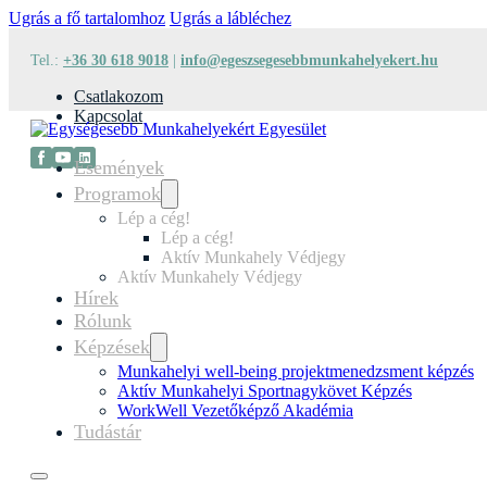
Ugrás a fő tartalomhoz
Ugrás a lábléchez
Tel.:
+36 30 618 9018
|
info@egeszsegesebbmunkahelyekert.
Csatlakozom
Kapcsolat
Események
Programok
Lép a cég!
Lép a cég!
Aktív Munkahely Védjegy
Aktív Munkahely Védjegy
Hírek
Rólunk
Képzések
Munkahelyi well-being projektmenedzsment ké
Aktív Munkahelyi Sportnagykövet Képzés
WorkWell Vezetőképző Akadémia
Tudástár