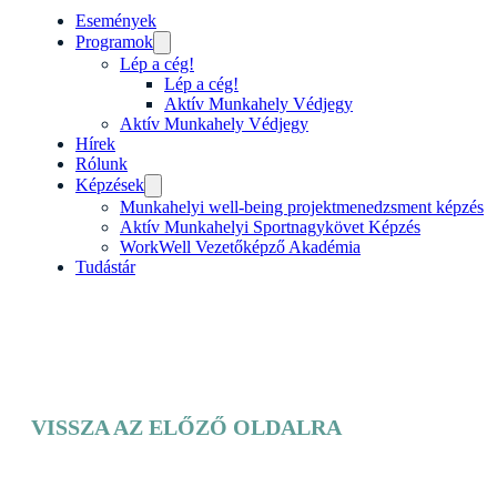
Események
Programok
Lép a cég!
Lép a cég!
Aktív Munkahely Védjegy
Aktív Munkahely Védjegy
Hírek
Rólunk
Képzések
Munkahelyi well-being projektmenedzsment ké
Aktív Munkahelyi Sportnagykövet Képzés
WorkWell Vezetőképző Akadémia
Tudástár