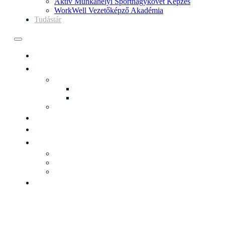
Aktív Munkahelyi Sportnagykövet Képzés
WorkWell Vezetőképző Akadémia
Tudástár