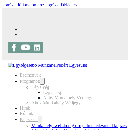
Ugrás a fő tartalomhoz
Ugrás a lábléchez
Események
Programok
Lép a cég!
Lép a cég!
Aktív Munkahely Védjegy
Aktív Munkahely Védjegy
Hírek
Rólunk
Képzések
Munkahelyi well-being projektmenedzsment képzés