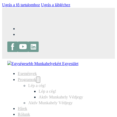
Ugrás a fő tartalomhoz
Ugrás a lábléchez
Események
Programok
Lép a cég!
Lép a cég!
Aktív Munkahely Védjegy
Aktív Munkahely Védjegy
Hírek
Rólunk