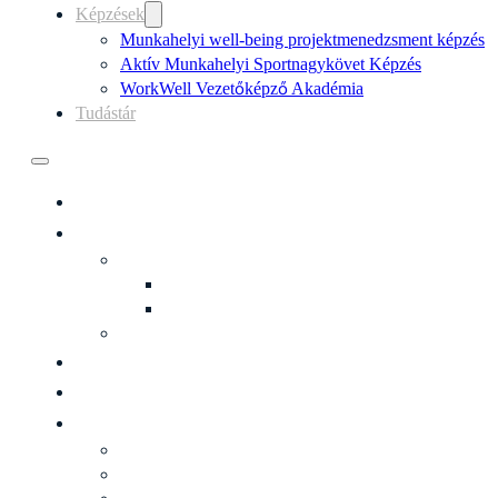
Képzések
Munkahelyi well-being projektmenedzsment ké
Aktív Munkahelyi Sportnagykövet Képzés
WorkWell Vezetőképző Akadémia
Tudástár