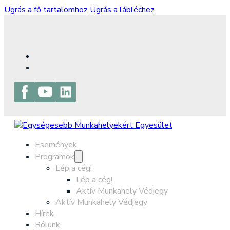
Ugrás a fő tartalomhoz
Ugrás a lábléchez
Események
Programok
Lép a cég!
Lép a cég!
Aktív Munkahely Védjegy
Aktív Munkahely Védjegy
Hírek
Rólunk