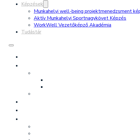
Képzések
Munkahelyi well-being projektmenedzsment ké
Aktív Munkahelyi Sportnagykövet Képzés
WorkWell Vezetőképző Akadémia
Tudástár