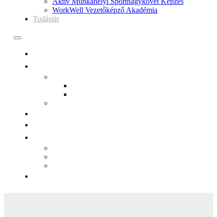
Aktív Munkahelyi Sportnagykövet Képzés
WorkWell Vezetőképző Akadémia
Tudástár