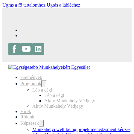
Ugrás a fő tartalomhoz
Ugrás a lábléchez
Események
Programok
Lép a cég!
Lép a cég!
Aktív Munkahely Védjegy
Aktív Munkahely Védjegy
Hírek
Rólunk
Képzések
Munkahelyi well-being projektmenedzsment képzés