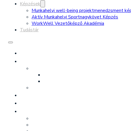
Képzések
Munkahelyi well-being projektmenedzsment ké
Aktív Munkahelyi Sportnagykövet Képzés
WorkWell Vezetőképző Akadémia
Tudástár