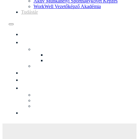
Aktív Munkahelyi Sportnagykövet Képzés
WorkWell Vezetőképző Akadémia
Tudástár