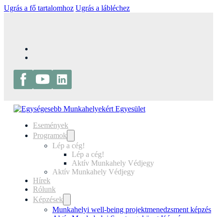
Ugrás a fő tartalomhoz
Ugrás a lábléchez
Események
Programok
Lép a cég!
Lép a cég!
Aktív Munkahely Védjegy
Aktív Munkahely Védjegy
Hírek
Rólunk
Képzések
Munkahelyi well-being projektmenedzsment képzés